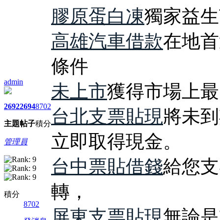
膠原蛋白凍
獨家益生
高雄汽車借款
在地首
條件
admin
未上市
獲得市場上最
2692
2694
8702
台北支票貼現
將未到
主題
帖子
積分
立即取得現金。
管理員
台中票貼借錢
給您支
轉，
積分
8702
屏東支票貼現
無論是