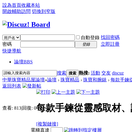
設為首頁
收藏本站
開啟輔助訪問
切換到窄版
找回密碼
自動登錄
密碼
立即註冊
登錄
快捷導航
論壇
BBS
搜索
熱搜:
活動
交友
discuz
搜索
中華珠寶精品屋論壇
»
論壇
›
珠寶精品
›
珠寶和腕錶
›
每款手鍊從
返回列表
每款手鍊從靈感取材、
查看:
813
|
回復:
0
[複製鏈接]
電梯直達