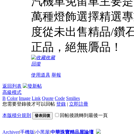
汽機車免留車主要是
萬種燈飾選擇精選專
度從未出售精品/鑽
正品，絕無贗品！
收藏
回復
使用道具
舉報
返回列表
高級模式
B
Color
Image
Link
Quote
Code
Smilies
您需要登錄後才可以回帖
登錄
|
立即註冊
本版積分規則
回帖後跳轉到最後一頁
發表回復
Archiver
|
手機版
|
小黑屋
|
中華珠寶精品屋論壇