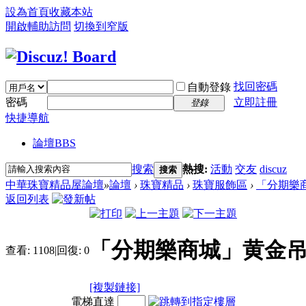
設為首頁
收藏本站
開啟輔助訪問
切換到窄版
找回密碼
自動登錄
密碼
立即註冊
登錄
快捷導航
論壇
BBS
搜索
熱搜:
活動
交友
discuz
搜索
中華珠寶精品屋論壇
»
論壇
›
珠寶精品
›
珠寶服飾區
›
「分期樂商
返回列表
「分期樂商城」黄金吊
查看:
1108
|
回復:
0
[複製鏈接]
電梯直達