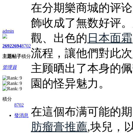
在分期樂商城的评论
飾收成了無数好评。
admin
觀、出色的
日本面霜
2692
2694
8702
流程，讓他們對此次
主題
帖子
積分
主顾晒出了本身的佩
管理員
園的怪异魅力。
積分
8702
在這個布满可能的期
發消息
肪瘤膏推薦
,块兒，